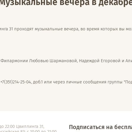
Музыкальные вечера в декабр
нга 31 проходят музыкальные вечера, во время которых вы м
й Филармонии Любовью Шармановой, Надеждой Егоровой и Али
7(351)214-25-04, доб.1 или через личные сообщения группы "П
Подписаться на бесп
 до 22:00 Цвиллинга 31,
сийская 83; с 10:00 до 21:00