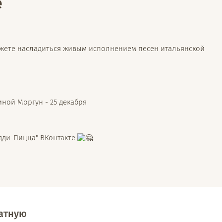
е
ожете насладиться живым исполнением песен итальянской
ной Моргун - 25 декабря
одди-Пицца" ВКонтакте
латную