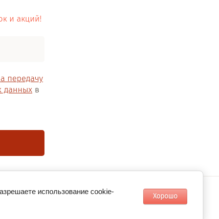
ок и акций!
на передачу
х данных
в
разрешаете использование cookie-
Хорошо
ать
Разработка интернет-магазина
в megagroup.ru
 в