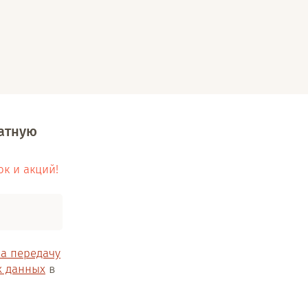
латную
ок и акций!
на передачу
х данных
в