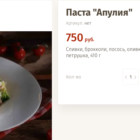
Паста "Апулия"
Артикул:
нет
750
руб.
Сливки, брокколи, лосось, оливк
петрушка, 410 г
Кол-во